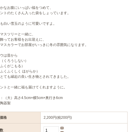
かなお腹にいっぱい福をつめて、
ントのたくさん入った袋をしょっています。
も白い雪玉のように可愛いですよ。
マスツリーと一緒に、
飾ってお客様をお出迎えに、
マスカラーでお部屋がいっきに冬の雰囲気になります。
ウは昔から
（くろうしない）
ふくがこもる）
ふくふくしく ほがらか）
とても縁起の良い生き物とされてきました。
ントと一緒に福も届けてくれますように。
：（大）高さ4.5cm×横5cm×奥行き6cm
陶器製
価格
2,200円(税200円)
数