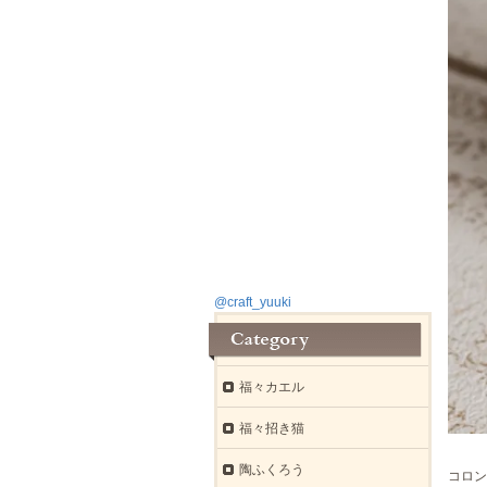
@craft_yuuki
福々カエル
福々招き猫
陶ふくろう
コロン