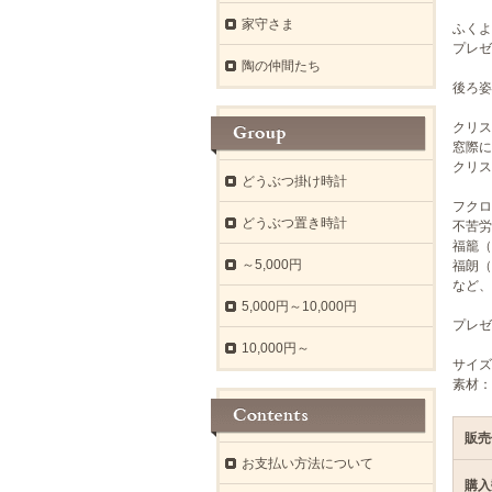
家守さま
ふくよ
プレゼ
陶の仲間たち
後ろ姿
クリス
窓際に
クリス
どうぶつ掛け時計
フクロ
どうぶつ置き時計
不苦労
福籠（
～5,000円
福朗（
など、
5,000円～10,000円
プレゼ
10,000円～
サイズ
素材：
販売
お支払い方法について
購入