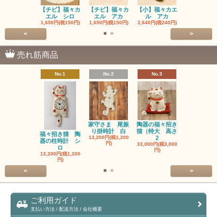
【チビ】福々カ
【チビ】福々カ
【小】福々カエ
【小】福々
エル シロ
エル アカ
ル アカ
ル シロ
1,650円(税150円)
1,650円(税150円)
2,640円(税240円)
2,640円(税24
<
>
売れ筋商品
No.1
No.2
No.3
No.4
家守さま 尾振
陶器の福々招き
陶器の福々
り掛時計 白
猫（特大 高さ
猫（中 高さ
福々招き猫 陶
13,200円(税1,200
2
6,600円(税60
器の柱時計 シ
円)
33,000円(税3,000
ロ
円)
13,200円(税1,200
円)
<
>
ご利用ガイド
支払い方法 / 配送方法 / 会社概要