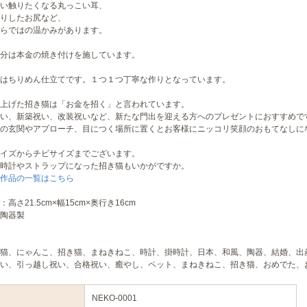
い触りたくなる丸っこい耳、
りしたお尻など、
らではの温かみがあります。
分は本金の焼き付けを施しています。
はちりめん仕立てです。１つ１つ丁寧な作りとなっています。
上げた招き猫は「お金を招く」と言われています。
い、新築祝い、改装祝いなど、新たな門出を迎える方へのプレゼントにおすすめで
の玄関やアプローチ、目につく場所に置くとお客様にニッコリ笑顔のおもてなしに
イズからチビサイズまでございます。
時計やストラップになった招き猫もいかがですか。
作品の一覧はこちら
高さ21.5cm×幅15cm×奥行き16cm
陶器製
猫、にゃんこ、招き猫、まねきねこ、時計、掛時計、日本、和風、陶器、結婚、出
い、引っ越し祝い、合格祝い、癒やし、ペット、まねきねこ、招き猫、おめでた、お祝
NEKO-0001