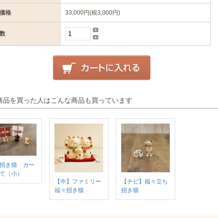
価格
33,000円(税3,000円)
数
商品を買った人はこんな商品も買っています
招き猫 カー
て（小）
【中】ファミリー
【チビ】福々立ち
福々招き猫
招き猫