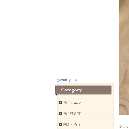
@craft_yuuki
福々カエル
福々招き猫
陶ふくろう
ふっく