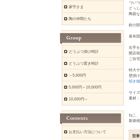
ついつ
家守さま
どっし
陶器な
陶の仲間たち
鈴の部
座布団
右手を
どうぶつ掛け時計
開店祝
ご自宅
どうぶつ置き時計
特大サ
～5,000円
壁掛け
招き猫
5,000円～10,000円
サイズ：
素材：
10,000円～
ねこ、
新築祝
お支払い方法について
型番