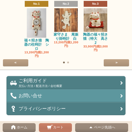
No.1
No.2
No.3
No.4
家守さま 尾振
陶器の福々招き
陶器の福々
り掛時計 白
猫（特大 高さ
猫（中 高さ
福々招き猫 陶
13,200円(税1,200
2
6,600円(税60
器の柱時計 シ
円)
33,000円(税3,000
ロ
円)
13,200円(税1,200
円)
<
>
ご利用ガイド
支払い方法 / 配送方法 / 会社概要
お問い合せ
プライバシーポリシー
ホーム
カート
ページ先頭へ