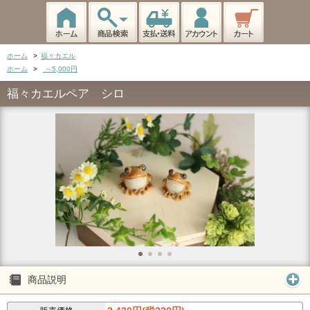
ホーム
>
福々カエル
ホーム
>
～5,000円
福々カエルペア シロ
商品説明