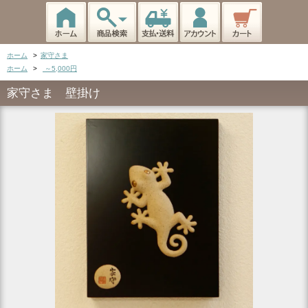
ホーム
>
家守さま
ホーム
>
～5,000円
家守さま 壁掛け