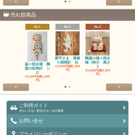
<
>
売れ筋商品
No.1
No.2
No.3
No.4
家守さま 尾振
陶器の福々招き
陶器の福々
り掛時計 白
猫（特大 高さ
猫（中 高さ
福々招き猫 陶
13,200円(税1,200
2
6,600円(税60
器の柱時計 シ
円)
33,000円(税3,000
ロ
円)
13,200円(税1,200
円)
<
>
ご利用ガイド
支払い方法 / 配送方法 / 会社概要
お問い合せ
プライバシーポリシー