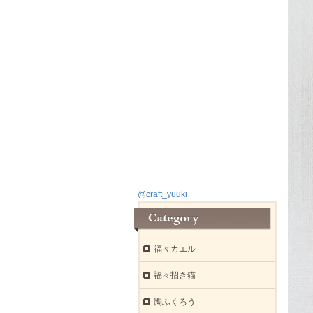
@craft_yuuki
福々カエル
福々招き猫
陶ふくろう