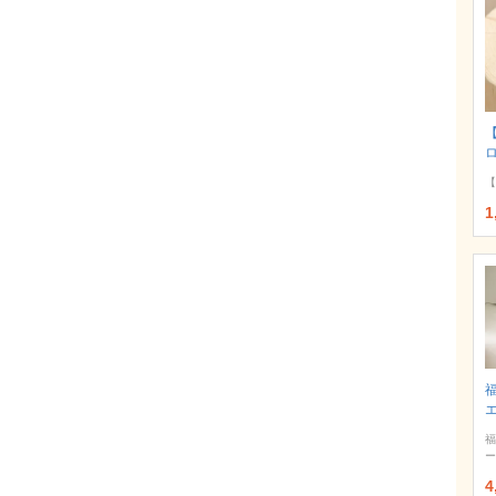
【
1
福
ー
4