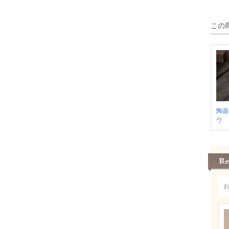
この
陶器
ウ