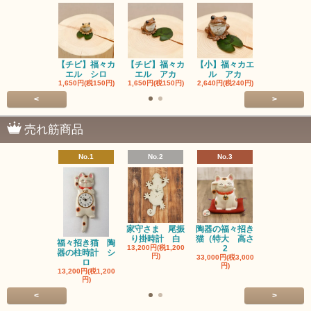
【チビ】福々カ
【チビ】福々カ
【小】福々カエ
【小】福々
エル シロ
エル アカ
ル アカ
ル シロ
1,650円(税150円)
1,650円(税150円)
2,640円(税240円)
2,640円(税24
<
>
売れ筋商品
No.1
No.2
No.3
No.4
家守さま 尾振
陶器の福々招き
陶器の福々
り掛時計 白
猫（特大 高さ
猫（中 高さ
福々招き猫 陶
13,200円(税1,200
2
6,600円(税60
器の柱時計 シ
円)
33,000円(税3,000
ロ
円)
13,200円(税1,200
円)
<
>